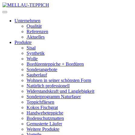
Unternehmen
Qualität
Referenzen
Aktuelles
Produkte
Sisal
Synthetik
Wolle
Bordürenteppiche + Bordüren
Sonderangebote
Sauberlauf
Wohnen in seiner schönsten Form
Natürlich professionell
Widerstandskraft und Langlebigkeit
Sonderprogramm Naturfaser
Teppichfliesen
Kokos Fischgrat
Handwebeteppiche
Bodenschutzmatten
Gemusterte Läufer
Weitere Produkte
Vorteile