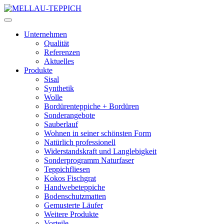
Unternehmen
Qualität
Referenzen
Aktuelles
Produkte
Sisal
Synthetik
Wolle
Bordürenteppiche + Bordüren
Sonderangebote
Sauberlauf
Wohnen in seiner schönsten Form
Natürlich professionell
Widerstandskraft und Langlebigkeit
Sonderprogramm Naturfaser
Teppichfliesen
Kokos Fischgrat
Handwebeteppiche
Bodenschutzmatten
Gemusterte Läufer
Weitere Produkte
Vorteile