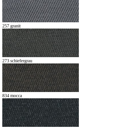
257 granit
273 schiefergrau
834 mocca