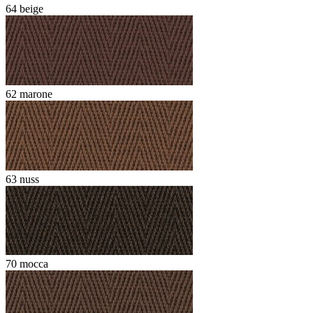
64 beige
62 marone
63 nuss
70 mocca