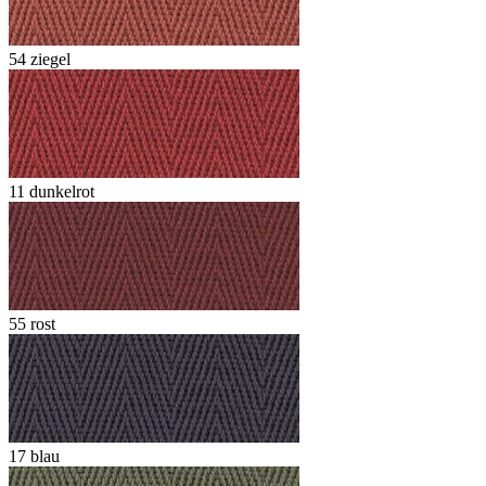
54 ziegel
11 dunkelrot
55 rost
17 blau