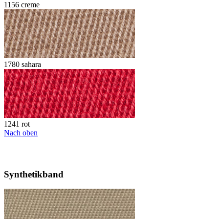
1156 creme
1780 sahara
1241 rot
Nach oben
Synthetikband