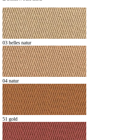
03 helles natur
04 natur
51 gold