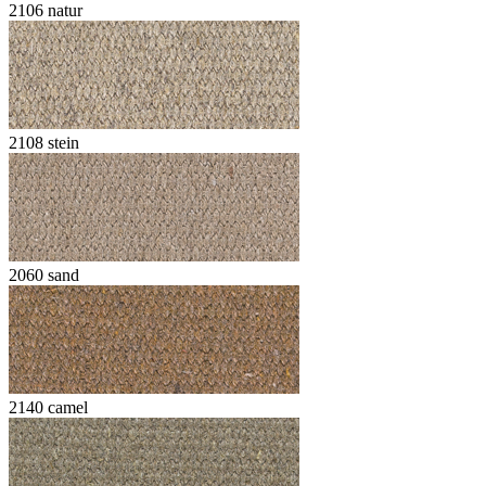
2106 natur
2108 stein
2060 sand
2140 camel