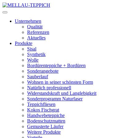
Unternehmen
Qualität
Referenzen
Aktuelles
Produkte
Sisal
Synthetik
Wolle
Bordürenteppiche + Bordüren
Sonderangebote
Sauberlauf
Wohnen in seiner schönsten Form
Natürlich professionell
Widerstandskraft und Langlebigkeit
Sonderprogramm Naturfaser
Teppichfliesen
Kokos Fischgrat
Handwebeteppiche
Bodenschutzmatten
Gemusterte Läufer
Weitere Produkte
Vorteile