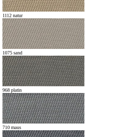
1112 natur
1075 sand
968 platin
710 maus