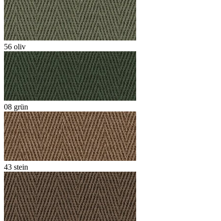
56 oliv
08 grün
43 stein