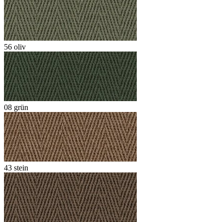
56 oliv
08 grün
43 stein