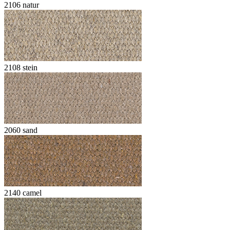
2106 natur
2108 stein
2060 sand
2140 camel