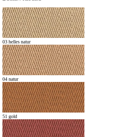
03 helles natur
04 natur
51 gold