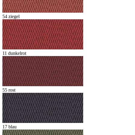
54 ziegel
11 dunkelrot
55 rost
17 blau