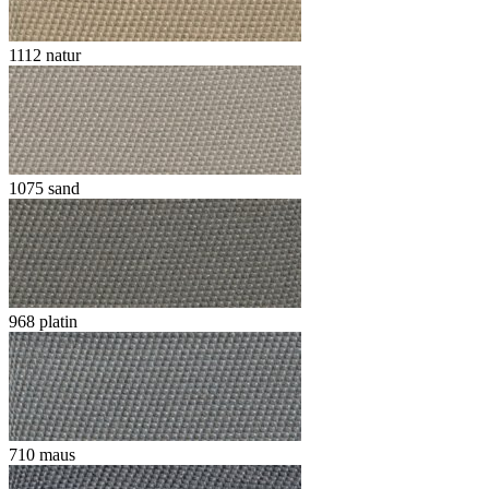
1112 natur
1075 sand
968 platin
710 maus