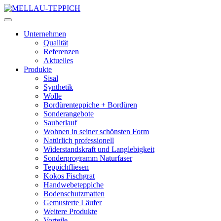
Unternehmen
Qualität
Referenzen
Aktuelles
Produkte
Sisal
Synthetik
Wolle
Bordürenteppiche + Bordüren
Sonderangebote
Sauberlauf
Wohnen in seiner schönsten Form
Natürlich professionell
Widerstandskraft und Langlebigkeit
Sonderprogramm Naturfaser
Teppichfliesen
Kokos Fischgrat
Handwebeteppiche
Bodenschutzmatten
Gemusterte Läufer
Weitere Produkte
Vorteile