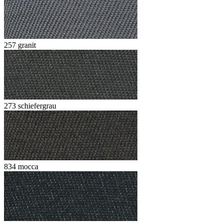
257 granit
273 schiefergrau
834 mocca