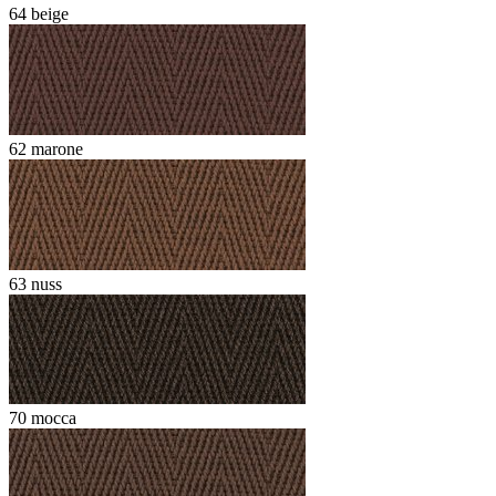
64 beige
62 marone
63 nuss
70 mocca