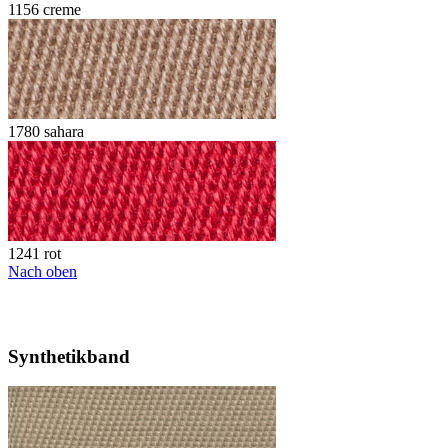
1156 creme
1780 sahara
1241 rot
Nach oben
Synthetikband