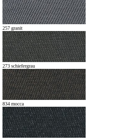
257 granit
273 schiefergrau
834 mocca