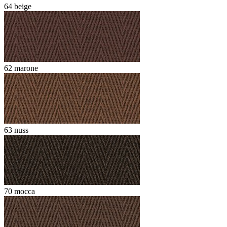
64 beige
62 marone
63 nuss
70 mocca