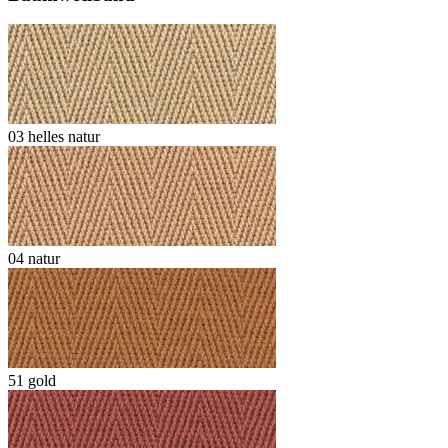
03 helles natur
04 natur
51 gold