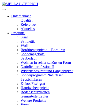
Unternehmen
Qualität
Referenzen
Aktuelles
Produkte
Sisal
Synthetik
Wolle
Bordürenteppiche + Bordüren
Sonderangebote
Sauberlauf
Wohnen in seiner schönsten Form
Natürlich professionell
Widerstandskraft und Langlebigkeit
Sonderprogramm Naturfaser
Teppichfliesen
Kokos Fischgrat
Handwebeteppiche
Bodenschutzmatten
Gemusterte Läufer
Weitere Produkte
Vorteile