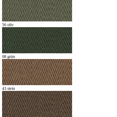
56 oliv
08 grün
43 stein