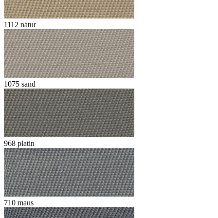
1112 natur
1075 sand
968 platin
710 maus