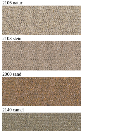
2106 natur
2108 stein
2060 sand
2140 camel