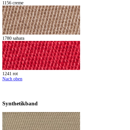
1156 creme
1780 sahara
1241 rot
Nach oben
Synthetikband