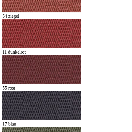
54 ziegel
11 dunkelrot
55 rost
17 blau