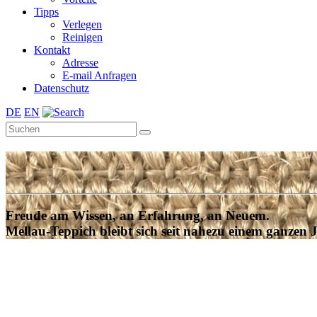
Tipps
Verlegen
Reinigen
Kontakt
Adresse
E-mail Anfragen
Datenschutz
DE
EN
Freude am Wissen, an Erfahrung, an Neuem.
Mellau-Teppich bleibt sich seit nahezu einem ganzen 