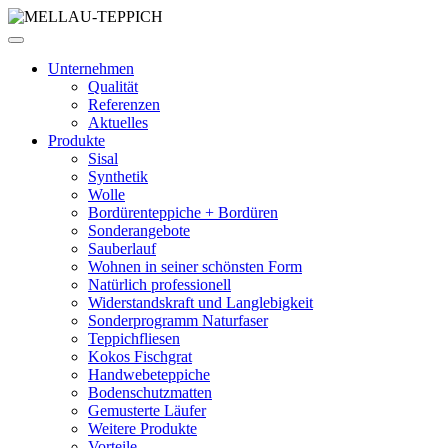
Unternehmen
Qualität
Referenzen
Aktuelles
Produkte
Sisal
Synthetik
Wolle
Bordürenteppiche + Bordüren
Sonderangebote
Sauberlauf
Wohnen in seiner schönsten Form
Natürlich professionell
Widerstandskraft und Langlebigkeit
Sonderprogramm Naturfaser
Teppichfliesen
Kokos Fischgrat
Handwebeteppiche
Bodenschutzmatten
Gemusterte Läufer
Weitere Produkte
Vorteile