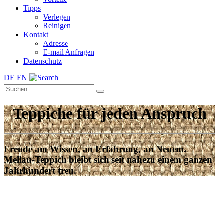
Tipps
Verlegen
Reinigen
Kontakt
Adresse
E-mail Anfragen
Datenschutz
DE
EN
Teppiche für jeden Anspruch
Freude am Wissen, an Erfahrung, an Neuem.
Mellau-Teppich bleibt sich seit nahezu einem ganzen
Jahrhundert treu.