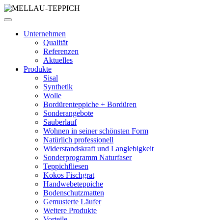
Unternehmen
Qualität
Referenzen
Aktuelles
Produkte
Sisal
Synthetik
Wolle
Bordürenteppiche + Bordüren
Sonderangebote
Sauberlauf
Wohnen in seiner schönsten Form
Natürlich professionell
Widerstandskraft und Langlebigkeit
Sonderprogramm Naturfaser
Teppichfliesen
Kokos Fischgrat
Handwebeteppiche
Bodenschutzmatten
Gemusterte Läufer
Weitere Produkte
Vorteile