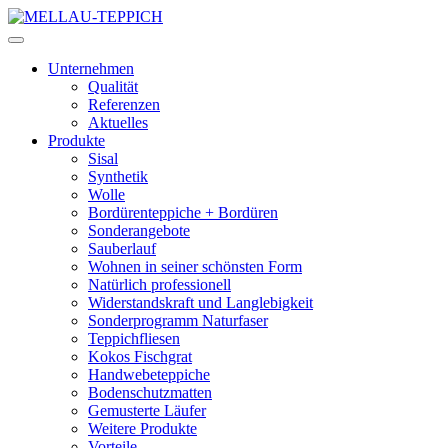
Unternehmen
Qualität
Referenzen
Aktuelles
Produkte
Sisal
Synthetik
Wolle
Bordürenteppiche + Bordüren
Sonderangebote
Sauberlauf
Wohnen in seiner schönsten Form
Natürlich professionell
Widerstandskraft und Langlebigkeit
Sonderprogramm Naturfaser
Teppichfliesen
Kokos Fischgrat
Handwebeteppiche
Bodenschutzmatten
Gemusterte Läufer
Weitere Produkte
Vorteile